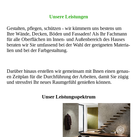
Unsere Leis­tungen
Gestalten, pflegen, schüt­zen - wir küm­mern uns bes­tens um
Ihre Wände, Decken, Bö­den und Fassa­den! Als Ihr Fach­mann
für alle Ober­flä­chen im Innen- und Außen­bereich des Hau­ses
bera­ten wir Sie um­fassend bei der Wahl der geeig­neten Materia­
lien und bei der Farb­gestal­tung.
Darüber hinaus erstel­len wir gemein­sam mit Ihnen einen genau­
en Zeit­plan für die Durch­füh­rung der Arbei­ten, damit Sie zügig
und stress­frei Ihr neues Raum­gefühl genie­ßen können.
Unser Leistungs­spektrum