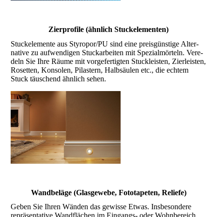
Zierprofile (ähnlich Stuck­elementen)
Stuckelemente aus Styropor/PU sind eine preis­günstige Alter­
native zu auf­wen­digen Stuck­arbei­ten mit Spezial­mörteln. Vere­
deln Sie Ihre Räu­me mit vor­gefertig­ten Stuck­leisten, Zier­leisten,
Roset­ten, Konso­len, Pilas­tern, Halb­säulen etc., die ech­tem
Stuck täu­schend ähn­lich sehen.
Wandbeläge (Glas­gewebe, Foto­tapeten, Reliefe)
Geben Sie Ihren Wän­den das gewisse Etwas. Ins­beson­dere
repräsen­tative Wand­flächen im Ein­gangs- oder Wohn­bereich