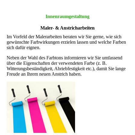
Innenraum­gestaltung
Maler- & Anstrich­arbeiten
Im Vorfeld der Maler­arbeiten bera­ten wir Sie gerne, wie sich
gewün­schte Farb­wirkungen erzie­len lassen und welche Far­ben
sich dafür eignen.
Neben der Wahl des Farb­tons infor­mieren wir Sie um­fassend
über die Eigen­schaf­ten der verwen­deten Farbe (z. B.
Witterungs­bestän­dig­keit, Abrieb­festig­keit etc.), damit Sie lange
Freude an Ihrem neuen An­strich haben.