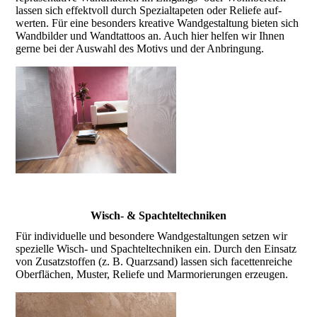
lassen sich effekt­voll durch Spezial­tape­ten oder Reliefe auf­
werten. Für eine beson­ders krea­tive Wand­gestal­tung bieten sich
Wand­bilder und Wand­tattoos an. Auch hier helfen wir Ihnen
gerne bei der Aus­wahl des Motivs und der Anbrin­gung.
Wisch- & Spachtel­techniken
Für indivi­duelle und beson­dere Wand­gestal­tungen setzen wir
spezielle Wisch- und Spachtel­techniken ein. Durch den Ein­satz
von Zusatz­stoffen (z. B. Quarz­sand) lassen sich facetten­reiche
Ober­flächen, Muster, Reliefe und Marmorie­rungen erzeugen.