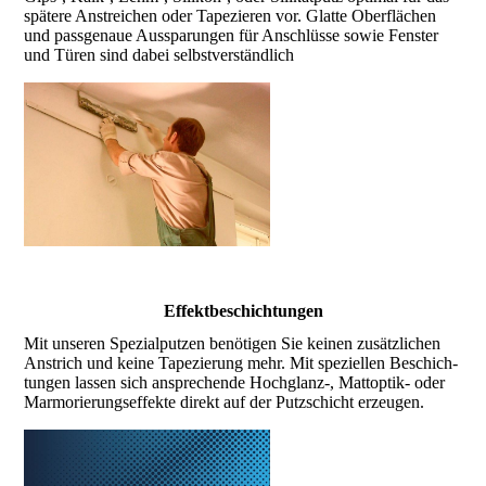
späte­re Anstrei­chen oder Tape­zieren vor. Glatte Ober­flächen
und pass­genaue Ausspa­rungen für Anschlüsse sowie Fenster
und Türen sind dabei selbst­verständ­lich
Effektbeschichtungen
Mit unseren Spezial­putzen benö­tigen Sie keinen zusätz­lichen
Anstrich und keine Tape­zierung mehr. Mit speziellen Beschich­
tungen lassen sich an­spre­chende Hoch­glanz-, Matt­optik- oder
Marmorie­rungs­effekte direkt auf der Putz­schicht erzeu­gen.