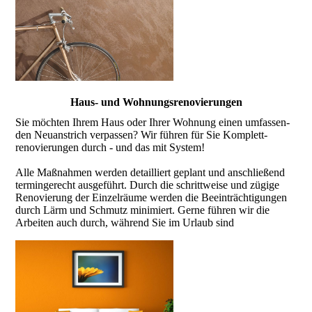
Haus- und Wohnungs­reno­vierungen
Sie möchten Ihrem Haus oder Ihrer Woh­nung einen umfassen­
den Neu­anstrich ver­passen? Wir führen für Sie Komplett­
renovie­rungen durch - und das mit System!
Alle Maß­nahmen werden detailliert geplant und anschlie­ßend
termin­gerecht ausge­führt. Durch die schritt­weise und zügige
Reno­vierung der Einzel­räume wer­den die Beein­trächti­gungen
durch Lärm und Schmutz mini­miert. Gerne führen wir die
Arbeiten auch durch, wäh­rend Sie im Urlaub sind