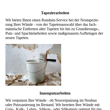
Tapezierarbeiten
Wir bieten Ihnen einen Rund­um-Service bei der Neu­tape­zie­
rung Ihrer Wände - von der Tapeten­aus­wahl über das fach­
männi­sche Ent­fer­nen alter Tape­ten bis hin zu Grun­die­rungs-,
Putz- und Spachtel­arbeiten sowie maß­genau­em Auf­bringen der
neuen Tape­ten.
Innenputz­arbeiten
Wir verputzen Ihre Wände - ob Neu­verput­zung im Neu­bau
oder Putz­sanie­rung im Bestand. Wir berei­ten Ihre Wände mit
Gips-, Kalk-, Lehm-, Silikon-, oder Silikat­putz opti­mal für das